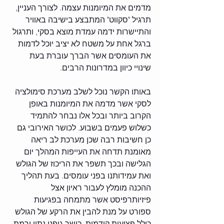
מדמים את המיומנות עצמה. לצורך העניין, 
תרגיל "סקווט" המתבצע בישיבה באוויר 
והתיישרות ידמה עמדת מוצא בסקי, ותרגול 
ברגל אחת על משטח לא יציב יוכל לדמות 
את העומסים אשר הברך עוברת בעת 
שינויי כיוון במדרונות הרבים.
באותו הקשר נוכל לשלב מערכת סימולציה 
לסקי אשר מדמה את המיומנות באופן 
הקרוב ביותר ובכל אלו נבחר להתמיד 
כשלוש פעמים בשבוע. לכושר האירובי גם 
כן חשיבות רבה שכן מערכת לב ריאה 
מאומנת תדחה את העייפות המהלך יום 
הגלישה ובכך תשפר את הריכוז של הגולש 
ואת עמידותנו בפני עומסים. בעת תהליך 
ההכנה מומלץ לעבור ראיון אצל 
פיזיותרפיסט אשר מתמחה בפגיעות 
ספורט על מנת להבין את הרקע של הגולש 
כולל פציעות קודמות, כושר גופני נתון ורמת 