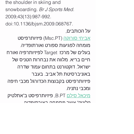
the shoulder in skiing and 
snowboarding. 
Br J Sports Med
. 
2009;43(13):987-992. 
doi:10.1136/bjsm.2009.068767.
על הכותבים,
אביחי סורוקה
 (Msc.PT) פיזיותרפיסט 
מומחה לפגיעות ספורט ואורתופדיה. 
בעלים של מרכז  Target לפיזיותרפיה ואורח 
חיים בריא. מלווה את נבחרות הטניס של 
ישראל. דוקטורנט בתחום עמוד שדרה 
באוניברסיטת תל אביב. בעבר 
פיזיותרפיסט בקבוצות הכדורגל מכבי חיפה 
ומכבי נתניה.
מיכאל סילם
 B.PT, פיזיותרפיסט ב"אתלטיק 
קליניק" אשר מתמחה באורתופדיה 
ובפציעות ספורט מלווה קבוצות ריצה וכושר 
מובילות בשרון.