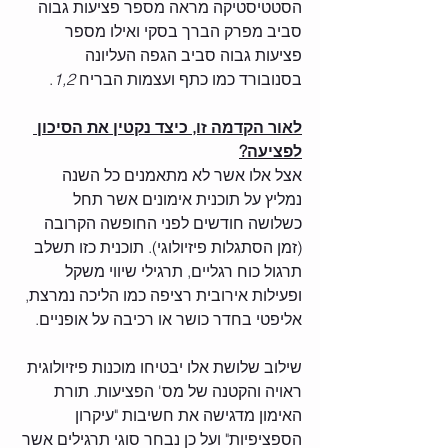
הסטטיסטיקה מראה מספר פציעות גבוה 
סביב מפרק הברך בסקי ואילו מספר 
פציעות גבוה סביב הגפה העליונה 
בסנובורד כמו כתף ועצמות הבריח 
1,2
.
לאור הקדמה זו, כיצד נקטין את הסיכון 
לפציעה?
אצל אלו אשר לא מתאמנים כל השנה 
נמליץ על תוכנית אימונים אשר תחל 
כשלושה חודשים לפני החופשה הקרובה 
(זמן הסתגלות פיזיולוגי). תוכנית כזו תשלב 
תרגול כוח רגליים, תרגילי שיווי משקל 
ופעילות אירובית רציפה כמו הליכה נמרצת, 
אליפטי בחדר כושר או רכיבה על אופניים.
שילוב שלושת אלו יבטיחו מוכנות פיזיולוגית 
ראויה והקטנה של מס' הפציעות. תורת 
האימון מדגישה את חשיבות "עיקרון 
הספציפיות" ועל כן נבחר סוגי תרגילים אשר 