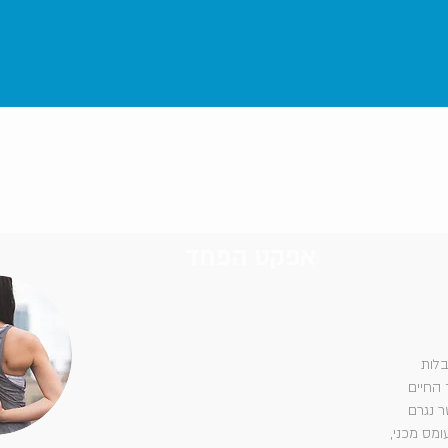
אפקט הפחד
בלות
 החיים
ר נגרם
ומס מכני,