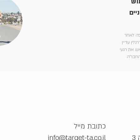
וש
יים
פה לאחר
ין עדיין
ש את רגעי
החבר'ה
כתובת מייל
info@target-ta.co.il