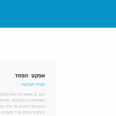
אפקט הפחד
אביחי סורוקה
כאב גב תחתון הינו אחת מהמג
האורתופדיות השכיחות. במהלך
רובנו נסבול מכאב גב חולף אש
בעקבות עייפות שריר מקומית, ע