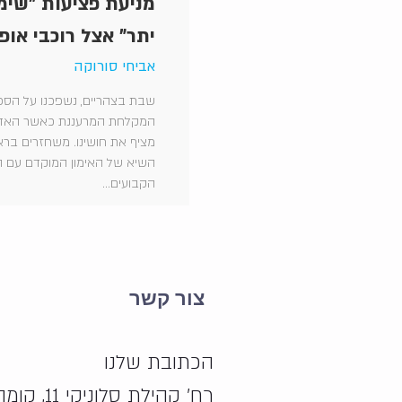
מניעת פציעות "שימ
יתר" אצל רוכבי אופנ
אביחי סורוקה
שבת בצהריים, נשפכנו על הס
המקלחת המרעננת כאשר האדרנל
מציף את חושינו. משחזרים ברא
השיא של האימון המוקדם עם 
הקבועים...
צור קשר
הכתובת שלנו
רח' קהילת סלוניקי 11, קומה 3