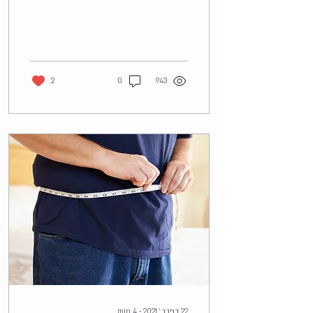
2
0
943
22 בפבר׳ 2021
∙
4
min