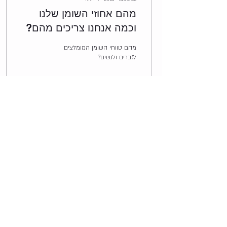
מהם אחוזי השומן שלנו
וכמה אנחנו צריכים מהם?
מהם טווחי השומן המומלצים
לגברים ולנשים?
0
279
טלפון
073-7308854
כתובת מייל
info@target-ta.co.il