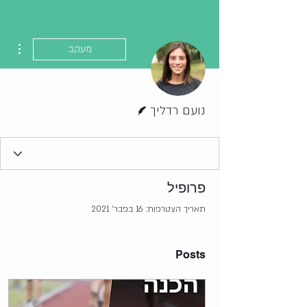
ions
מעקב
כותב/ת
נועם רדליך
פרופיל
תאריך הצטרפות: 16 בפבר׳ 2021
Posts